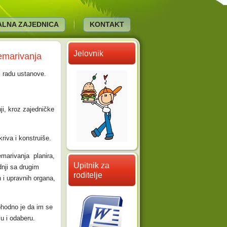
KALNA ZAJEDNICA
KONTAKT
Jelovnik
nemarivanja
 i radu ustanove.
ji, kroz zajedničke
riva i konstruiše.
emarivanja planira,
Upitnik za
dnji sa drugim
roditelje
 i upravnih organa,
phodno je da im se
ju i odaberu.