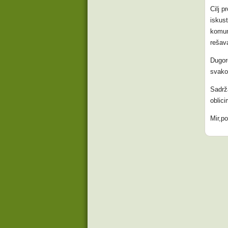
Cilj p
iskust
komun
rešav
Dugoro
svako
Sadrža
oblic
Mir,p