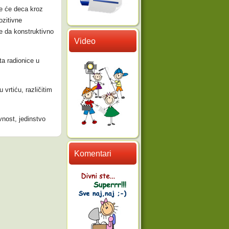
de će deca kroz
ozitivne
e da konstruktivno
Video
.
ta radionice u
 vrtiću, različitim
vnost, jedinstvo
Komentari