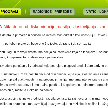
PROGRAM
RADIONICE I PRIREDBE
VRTIĆ I LO
Zaštita dece od diskriminacije, nasilja, zlostavljanja i za
s deteta je primaran u odnosu na interes svih odraslih koji učestvuju u životu
ma potrebu i pravo da bude ono što jeste, da raste i da se razvija.
nu ulogu u razvoju deteta ima socijalna interakcija koja se ispoljava u saradn
nosti, komplementarno delovanje i partnerstvo.
,modele ponašanja i vrednosti koje postoje u njegovoj sredini dete aktivno otk
ru ustanove Tim za zaštitu dece od diskriminacije,nasilja, zlostavljanja i zan
zuje i upravlja aktivnostima na prevenciji nasilja i merama intervencije u sara
ima u okviru ustanove i ima stalnu podršku i angažovanost direktora, stručnih
aposlenih, roditelja i lokalne zajednice.
 deca usvojila istinske vrednosti i razvila ponašanja zasnovana na njima, neo
prilika da o vrednostima razmišljaju, razgovaraju, na različite ih načine istražu