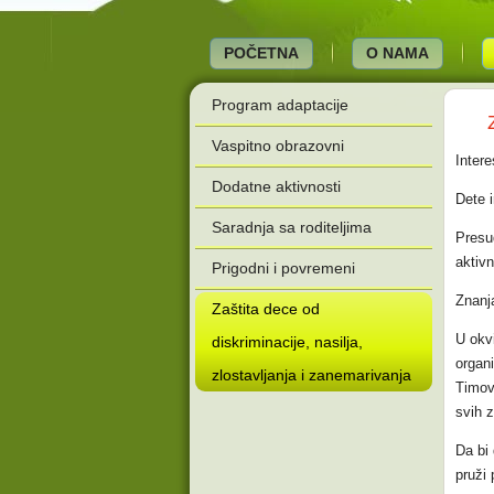
POČETNA
O NAMA
Program adaptacije
Vaspitno obrazovni
Intere
Dodatne aktivnosti
Dete i
Saradnja sa roditeljima
Presud
aktiv
Prigodni i povremeni
Znanja
Zaštita dece od
U okvi
diskriminacije, nasilja,
organi
zlostavljanja i zanemarivanja
Timov
svih z
Da bi
pruži 